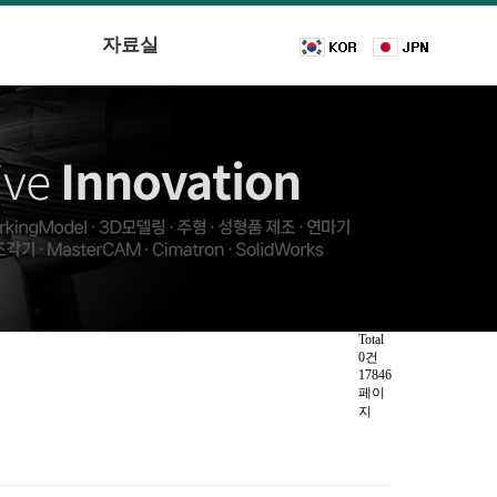
자료실
Total
0건
17846
페이
지