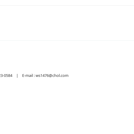
584 | E-mail : ws1476@chol.com