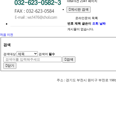
Total 0건
2341 페이지
게시판 검색
온라인문의 목록
번호
제목
글쓴이
조회
날짜
게시물이 없습니다.
처음
이전
검색
검색대상
검색어
필수
검색
닫기
주소 : 경기도 부천시 원미구 부천로 198번길 18