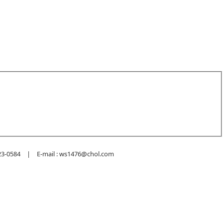
584 | E-mail : ws1476@chol.com