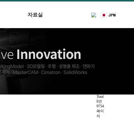
자료실
Total
0건
9754
페이
지