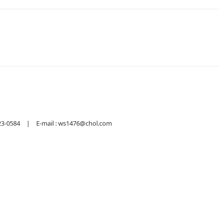
584 | E-mail : ws1476@chol.com