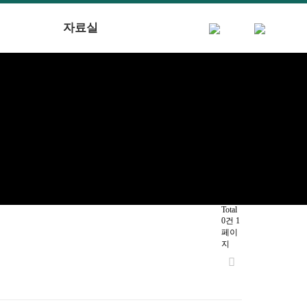
자료실
Total
0건
1
페이
지