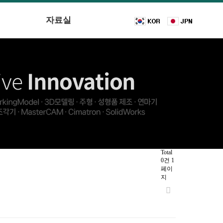
자료실
Total
0건
1
페이
지