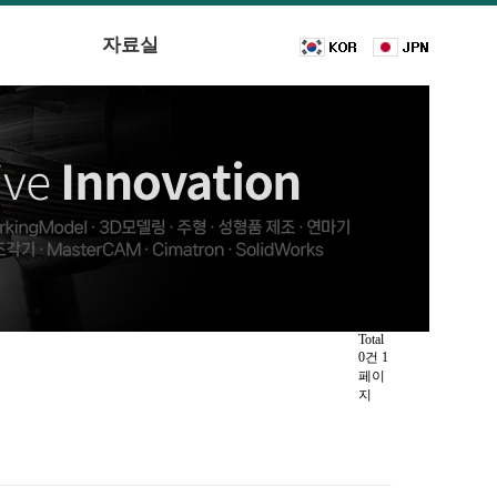
자료실
Total
0건
1
페이
지