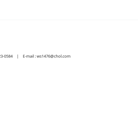
584 | E-mail : ws1476@chol.com