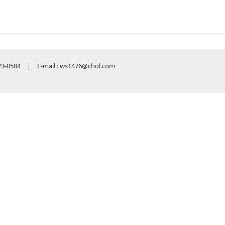
584 | E-mail : ws1476@chol.com