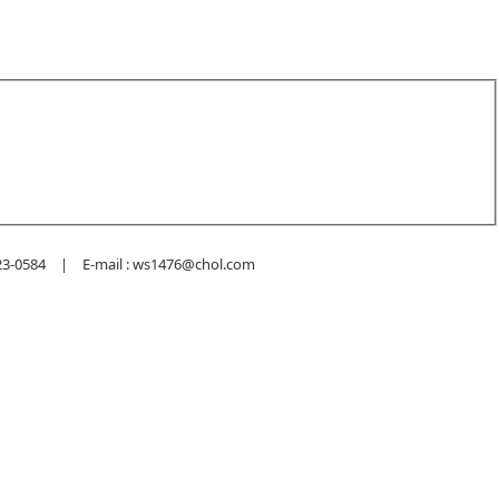
584 | E-mail : ws1476@chol.com