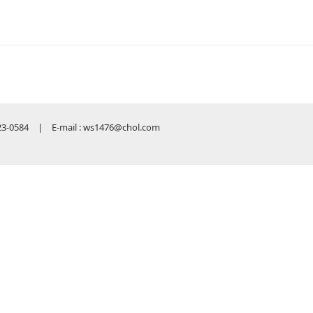
584 | E-mail : ws1476@chol.com