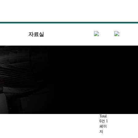
자료실
Total
0건
1
페이
지