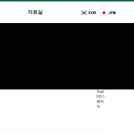
자료실
Total
0건
1
페이
지