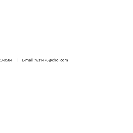
584 | E-mail : ws1476@chol.com